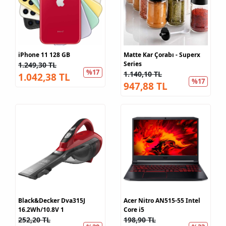
iPhone 11 128 GB
Matte Kar Çorabı - Superx
Series
1.249,30 TL
%17
1.140,10 TL
1.042,38 TL
%17
947,88 TL
Black&Decker Dva315J
Acer Nitro AN515-55 Intel
16.2Wh/10.8V 1
Core i5
252,20 TL
198,90 TL