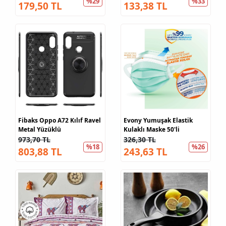
%29
%33
179,50 TL
133,38 TL
Fibaks Oppo A72 Kılıf Ravel
Evony Yumuşak Elastik
Metal Yüzüklü
Kulaklı Maske 50'li
973,70 TL
326,30 TL
%18
%26
803,88 TL
243,63 TL