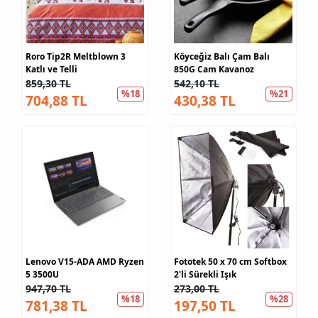
Roro Tip2R Meltblown 3
Köyceğiz Balı Çam Balı
Katlı ve Telli
850G Cam Kavanoz
859,30 TL
542,10 TL
%18
%21
704,88 TL
430,38 TL
Lenovo V15-ADA AMD Ryzen
Fototek 50 x 70 cm Softbox
5 3500U
2'li Sürekli Işık
947,70 TL
273,00 TL
%18
%28
781,38 TL
197,50 TL