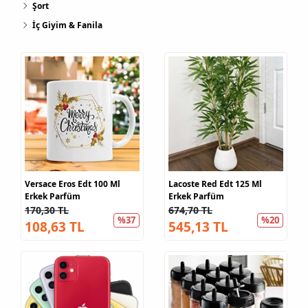
Şort
İç Giyim & Fanila
Versace Eros Edt 100 Ml
Lacoste Red Edt 125 Ml
Erkek Parfüm
Erkek Parfüm
170,30 TL
674,70 TL
%37
%20
108,63 TL
545,13 TL