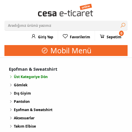
0
Giriş Yap
Favorilerim
Sepetim
Mobil Menü
Eşofman & Sweatshirt
Üst Kategoriye Dön
Gömlek
Dış Giyim
Pantolon
Eşofman & Sweatshirt
Aksesuarlar
Takım Elbise