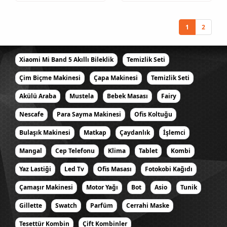
1
2
Xiaomi Mi Band 5 Akıllı Bileklik
Temizlik Seti
Çim Biçme Makinesi
Çapa Makinesi
Temizlik Seti
Akülü Araba
Mustela
Bebek Masası
Fairy
Nescafe
Para Sayma Makinesi
Ofis Koltuğu
Bulaşık Makinesi
Matkap
Çaydanlık
İşlemci
Mangal
Cep Telefonu
Klima
Tablet
Kombi
Yaz Lastiği
Led Tv
Ofis Masası
Fotokobi Kağıdı
Çamaşır Makinesi
Motor Yağı
Bot
Asio
Tunik
Gillette
Swatch
Parfüm
Cerrahi Maske
Tesettür Kombin
Çift Kombinler