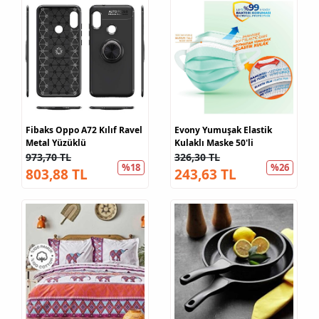
Fibaks Oppo A72 Kılıf Ravel
Evony Yumuşak Elastik
Metal Yüzüklü
Kulaklı Maske 50'li
973,70 TL
326,30 TL
%18
%26
803,88 TL
243,63 TL