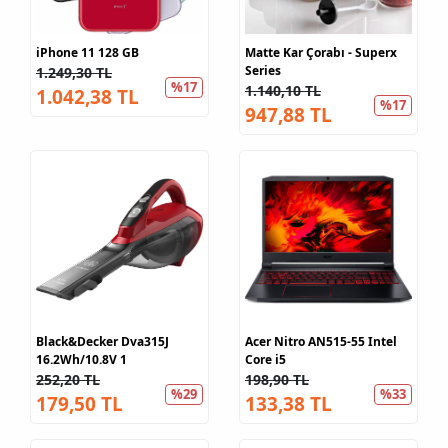
iPhone 11 128 GB
Matte Kar Çorabı - Superx
Series
1.249,30 TL
%17
1.140,10 TL
1.042,38 TL
%17
947,88 TL
Black&Decker Dva315J
Acer Nitro AN515-55 Intel
16.2Wh/10.8V 1
Core i5
252,20 TL
198,90 TL
%29
%33
179,50 TL
133,38 TL