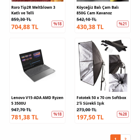
Roro Tip2R Meltblown 3
Köyceğiz Balı Çam Balı
Katlı ve Telli
850G Cam Kavanoz
859,30 TL
542,10 TL
%18
%21
704,88 TL
430,38 TL
Lenovo V15-ADA AMD Ryzen
Fototek 50 x 70 cm Softbox
5 3500U
2'li Sürekli Işık
947,70 TL
273,00 TL
%18
%28
781,38 TL
197,50 TL
1
2