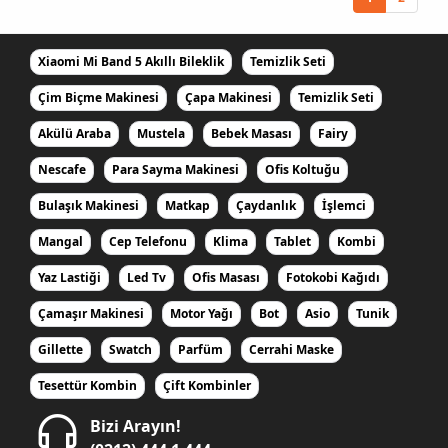
Xiaomi Mi Band 5 Akıllı Bileklik
Temizlik Seti
Çim Biçme Makinesi
Çapa Makinesi
Temizlik Seti
Akülü Araba
Mustela
Bebek Masası
Fairy
Nescafe
Para Sayma Makinesi
Ofis Koltuğu
Bulaşık Makinesi
Matkap
Çaydanlık
İşlemci
Mangal
Cep Telefonu
Klima
Tablet
Kombi
Yaz Lastiği
Led Tv
Ofis Masası
Fotokobi Kağıdı
Çamaşır Makinesi
Motor Yağı
Bot
Asio
Tunik
Gillette
Swatch
Parfüm
Cerrahi Maske
Tesettür Kombin
Çift Kombinler
Bizi Arayın!