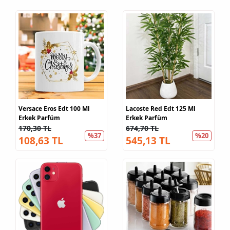
Versace Eros Edt 100 Ml
Lacoste Red Edt 125 Ml
Erkek Parfüm
Erkek Parfüm
170,30 TL
674,70 TL
%37
%20
108,63 TL
545,13 TL