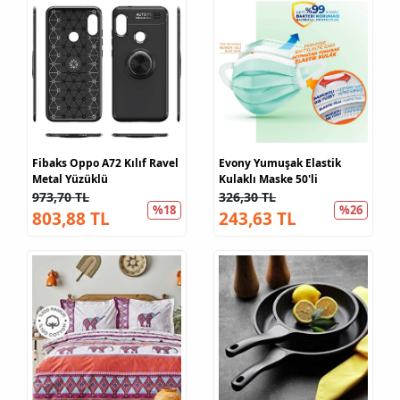
Fibaks Oppo A72 Kılıf Ravel
Evony Yumuşak Elastik
Metal Yüzüklü
Kulaklı Maske 50'li
973,70 TL
326,30 TL
%18
%26
803,88 TL
243,63 TL