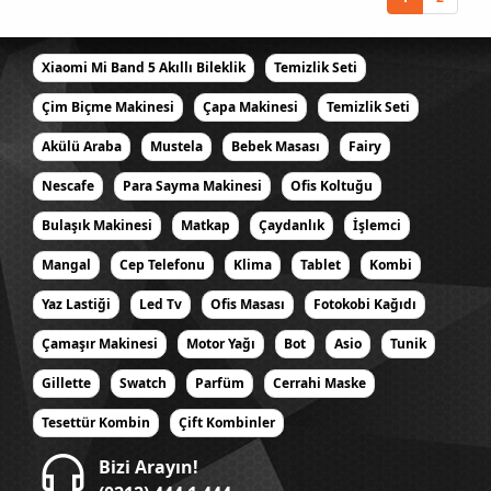
Xiaomi Mi Band 5 Akıllı Bileklik
Temizlik Seti
Çim Biçme Makinesi
Çapa Makinesi
Temizlik Seti
Akülü Araba
Mustela
Bebek Masası
Fairy
Nescafe
Para Sayma Makinesi
Ofis Koltuğu
Bulaşık Makinesi
Matkap
Çaydanlık
İşlemci
Mangal
Cep Telefonu
Klima
Tablet
Kombi
Yaz Lastiği
Led Tv
Ofis Masası
Fotokobi Kağıdı
Çamaşır Makinesi
Motor Yağı
Bot
Asio
Tunik
Gillette
Swatch
Parfüm
Cerrahi Maske
Tesettür Kombin
Çift Kombinler
Bizi Arayın!