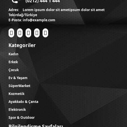
(0212) 444 1 444
Adres:
Lorem ipsum dolor sit ametipsum dolor sit amet
Tekirdağ/Türkiye
E-Posta:
info@example.com
Kategoriler
Kadın
Erkek
Çocuk
Ev & Yaşam
SüperMarket
Kozmetik
Ayakkabı & Çanta
Elektronik
Spor & Outdoor
Bilgilendirme Sayfaları