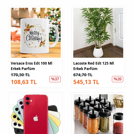
Versace Eros Edt 100 Ml
Lacoste Red Edt 125 Ml
Erkek Parfüm
Erkek Parfüm
170,30 TL
674,70 TL
%37
%20
108,63 TL
545,13 TL