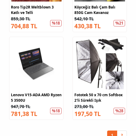
Roro Tip2R Meltblown 3
Köyceğiz Balı Çam Balı
Katlı ve Telli
850G Cam Kavanoz
859,30 TL
542,10 TL
%18
%21
704,88 TL
430,38 TL
Lenovo V15-ADA AMD Ryzen
Fototek 50 x 70 cm Softbox
5 3500U
2'li Sürekli Işık
947,70 TL
273,00 TL
%18
%28
781,38 TL
197,50 TL
1
2