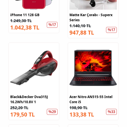
iPhone 11 128 GB
Matte Kar Çorabı - Superx
Series
1.249,30 TL
%17
1.140,10 TL
1.042,38 TL
%17
947,88 TL
Black&Decker Dva315J
Acer Nitro AN515-55 Intel
16.2Wh/10.8V 1
Core i5
252,20 TL
198,90 TL
%29
%33
179,50 TL
133,38 TL